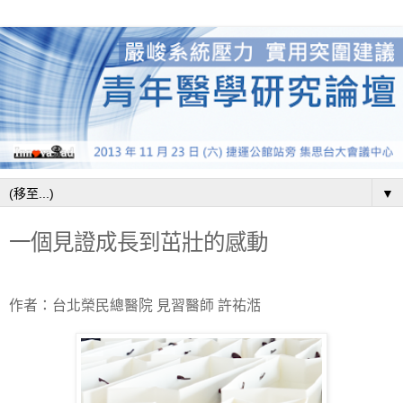
▼
一個見證成長到茁壯的感動
作者：台北榮民總醫院
見習醫師
許祐湉