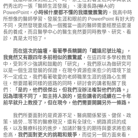
們秀出的一張「醫師生涯發展」、漫漫長路
嚇人
的
(
)
，
小時候什麼都不懂的我還蠻震驚的
，我高中時
PowerPoint
所想像的醫師學習、發展生涯和眼前的
有好大的
PowerPoint
不同，突然發現要成為一個獨當一面的醫師需要經歷這麼漫
長的養成，而且醫學中心的醫生竟然要同時教學、研究、看
診，真是太可怕了。
而在這次的論壇，看著學長精闢的「鐵達尼號比喻」，
我竟然又有跟四年多前相似的震驚感
，在這四年多學校教育
中，受到不少強調和鼓勵的「研究」，我們原以為做研究可
以是一個生涯發展的保證，在現今資源愈來愈少的環境下並
不一定成立，我們看著敬愛的老師職業生涯的道路心生嚮
往，想要踏著同樣的道路的同時，研討會的講者點醒了我
們：
「是的，他們很傑出，但我們沒辦法複製他們的路。」
因為環境不同了，如主持人說的，這些講者的成績在二十年
前早就升上教授了，但在現今，他們需要開闢另外一條路。
我們所要面對的是資源不足、醫病關係緊張、健保、政
策、過勞
等等的醫療現況，還有全球化、網路資訊的成
…
長，以及醫療科技的進步，加諸於醫生的期待與要求將愈來
愈高，
我們面對更大的挑戰和競爭
，而從另一個方面來看，