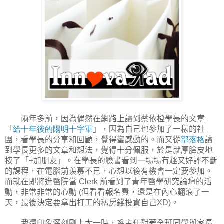
兩年多前，因為偶然在網路上讀到蔡依橙學長的文章
「
給十年後的陽明十字軍
」，因為自己也參加了一樣的社
團，看學長的分享和回顧，覺得蠻感動的。而又從
部落格
讀
到學長更多的文章和想法，覺得十分佩服，於是就厚臉皮地
按了「
加朋友」。在學長的臉書看到一場場有趣又好評不斷
+
的課程，在電腦前羨慕不已，心想以後有機會一定要參加。
而就在即將進醫院當
前看到了青年醫學研究論壇的活
Clerk
動，非常非常的心動
但看看報名費，還是在內心翻滾了一
(
天，最後決定要拿出打工的私房錢投資自己
。
XD)
我還印象深刻剛上大一時，系主任對著全班同學與家長