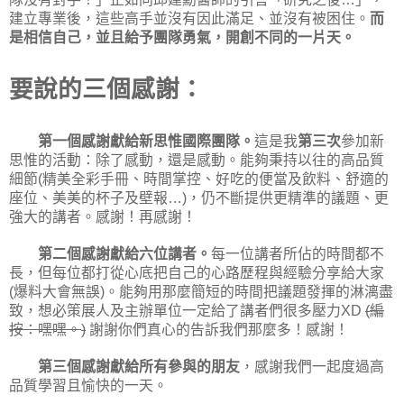
建立專業後，這些高手並沒有因此滿足、並沒有被困住。
而
是相信自己，並且給予團隊勇氣，開創不同的一片天。
要說的三個感謝：
第一個感謝獻給新思惟國際團隊。
這是我
第三次
參加新
思惟的活動：除了感動，還是感動。能夠秉持以往的高品質
細節
精美全彩手冊、時間掌控、好吃的便當及飲料、舒適的
(
座位、美美的杯子及壁報
，仍不斷提供更精準的議題、更
…)
強大的講者。感謝！再感謝！
第二個感謝獻給六位講者。
每一位講者所佔的時間都不
長，但每位都打從心底把自己的心路歷程與經驗分享給大家
爆料大會無誤
。能夠用那麼簡短的時間把議題發揮的淋漓盡
(
)
致，想必策展人及主辦單位一定給了講者們很多壓力
編
XD
(
按：嘿嘿。
謝謝你們真心的告訴我們那麼多！感謝！
)
第三個感謝獻給所有參與的朋友
，感謝我們一起度過高
品質學習且愉快的一天。