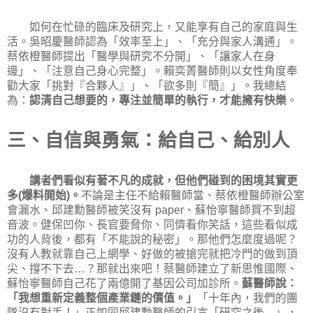
如何在忙碌的臨床及研究上，又能享有自己的家庭與生
活。吳昭慶醫師認為「效率至上」、「充分與家人溝通」。
蔡依橙醫師提出「醫學與研究不分開」、「讓家人在身
邊」、「注意自己身心完整」。賴奕菁醫師則以女性角度奉
勸大家「挑對『合夥人』」、「欲多則『簡』」。我總結
為：
認清自己想要的，專注並簡單的執行，才能擁有快樂
。
三、自信與勇氣：給自己、給別人
講者們看似有著不凡的成就，但他們碰到的困境其實更
多
爆料開始
。
不論是主任不給賴醫師當、蔡依橙醫師辦公室
(
)
會漏水、邱建勳醫師被笑沒有
、蘇怡寧醫師買不到超
paper
音波。健保凹你、長官要脅你、同儕看你笑話，這些看似成
功的人背後，都有「不能說的秘密」。那他們怎麼度過呢？
沒有人教就靠自己上網學、好做的被搶完就把冷門的做到頂
尖、撐不下去
？那就出來吧！蔡醫師建立了新思惟國際、
…
蘇怡寧醫師自己花了兩億開了基因公司加診所。
蘇醫師說：
「我想重新定義整個產業鏈的價值。」
「十年內，我們的團
隊沒有對手！」正如同邱建勳醫師的引言「研究之後
」，
…