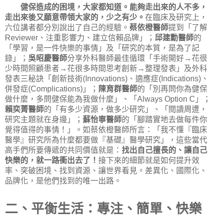
健保造成的困境，大家都知道。能夠走出來的人不多，
走出來後又願意帶領大家的，少之有少。
在臨床及研究上，
六位講者都分別說出了自己的經驗。
蔡依橙醫師
提到「了解
、注重影響力、建立信賴品牌」；
邱建勳醫師
的
Reviewer
「學習，是一件快樂的事情」及「研究的本質，是為了記
錄」；
吳昭慶醫師
分享外科醫師最佳循環「手術開好
花很
→
少時間照顧患者
花很多時間思考創新
整理發表」及外科
→
→
發表三秘訣「創新技術
、適應症
、
(Innovations)
(Indications)
併發症
」；
陳育群醫師
的「別再問你為健保
(Complications)
做什麼，多問健保能為我做什麼」、「
」；
Always Option C
賴奕菁醫師
的「有多少資源，做多少研究」、「閱讀周遭，
研究主題就在身邊」；
蘇怡寧醫師
的「腳踏實地去做每件你
覺得值得的事情！」。如蔡依橙醫師所言：「我不懂『臨床
醫學』研究所為什麼都要做『基礎』醫學研究」，這些當代
高手們所要傳遞的共同價值就是：
找出自己擅長的、讓自己
快樂的，就一路衝出去了！
接下來的細節就是如何提升效
率、突破困境、找到資源、讓世界看見。差異化、國際化、
品牌化，是他們找到的唯一出路。
二、平衡生活：專注、簡單、快樂