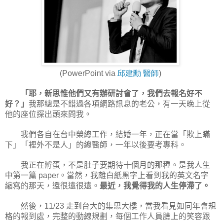
邱建勳
醫師
(PowerPoint via
)
「耶，新思惟他們又有辦研討會了，我們去報名好不
好？」
我那總是不錯過各項網路訊息的老公，有一天晚上從
他的座位探出頭來問我。
我們各自在台中榮總工作，結婚一年，正在當「欺上瞞
下」「裡外不是人」的總醫師，一年以後要考專科。
我正在孵蛋，不是肚子要期待十個月的那種。是我人生
中第一篇
。當然，我離白紙黑字上看到我的英文名字
paper
縮寫的那天，還很遠很遠。
最近，我覺得我的人生停滯了。
然後，
走到台大的集思大樓，當我看見如同年會規
11/23
格的報到處，完整的動線規劃，每個工作人員臉上的笑容跟