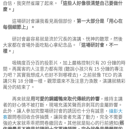
自信，我突然雀躍了起來。
「這些人好像很清楚自己要做什
麼。」
這場研討會讓我看見兩個部份，
第一大部分是「用心在
每個細節上」。
研討會最容易就是流於冗長的演講、恍神的聽眾，然後
大家都在會場外面吃點心拿紀念品。「
這場研討會，不一
樣。
」
吸睛度百分百的投影片，加上嚴格控制只有
分鐘的時
20
間。再厲害的人注意力都有限
聽說小孩只有
分鐘的專注
(
15
力吧？其實我想成人也好不到哪裡去
，之前就像
的演
)
TED
講只有
分鐘一樣，觀眾還來不及注意力渙散，演講就精彩
18
萬分的結束了。
再來就是
用可愛的鋼鐵鴨來取代傳統的鈴響
，維持主講
者的好心情不被打斷，現場充滿笑聲而非刺耳的金屬鈴響。
此外，讓人參加完整場研討會的誘因也十分有誠意，
攝影大
賽
跟問卷回收合併抽獎，讓與會者充滿了動力，完全不需要
強迫大家就乖乖把問卷繳回去。其他就是貼心的行前通知
蔡
(
依橙學長不愧是前陽明十字軍總領隊，完全就像是帶營隊的