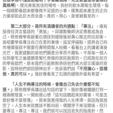
風格啊
，燈光美氣氛佳的場地，良好的飲水跟衛生環境。每
)
一個細節看起來都像微不足道的小事，匯集起來產生的正向
力量卻如此巨大而全面。真的。用心，是會被看見的。
第二大部分，是所有演講者的共通點：「專注」
，還有
挺得住流言蜚語的「勇氣」。邱建勳醫師決定勇敢成為自
己，蔡依橙學長敲著石頭找到縫隙後就專心致志的往前衝，
吳昭慶學長專注自己在意的事情，設定停損點，提昇自己的
市場價值就不需要花費時間幫人抬轎。看著台上的講者渾身
光芒，我更感動的是他們願意分享而不藏私，不是每一個人
住到豪宅之後還願意幫忙旁邊的居民脫貧的。已經跑在前方
的學長姐們，原本我們只能默默恭送他們高大卻又遙遠的背
影，這時他們卻回頭伸出手，告訴我們說
「不用擔心，這樣
做，真的可以。」
我好像看見了石頭的縫隙外面有希望。
「人生不夠專注的時候，會連自己失去什麼都不知
道。」
蔡依橙學長講出這句話的當下，我好像被鐵鎚打到一
樣兩眼發直。一開始我心想「這句話聽起來好厲害，可是怎
麼好像不是很懂」。原來我覺得我的人生停滯，是因為我放
空了。人生本來就應該不斷向前，偶爾停下來沒關係，但只
要專注、專注、專注，我們就可以找回丟失的指南針，然