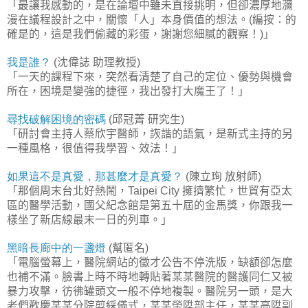
「最讓我感動的，是在論壇中雖未直接挑明，但卻濃厚地瀰
漫在議程設計之中，關懷「人」本身價值的想法。
編按：的
(
確是的，這是我們偷藏的彩蛋，謝謝您細膩的觀察！
」
)
我是誰？
沈偉誌
助理教授
(
)
「一天的課程下來，突然看清楚了自己的定位、優勢與機會
所在，困境是變強的捷徑，我出發打大魔王了！」
尋找破解困境的密碼
邱冠菁
研究生
(
)
「研討會主持人蔡欣宇醫師，詼諧的語氣，是新式主持的另
一種風格，很值得我學習、效法！」
如果這不是真愛，那甚麼才是真愛？
陳立珣
放射師
(
)
「那個周末台北好熱鬧，
擁擠繁忙，世貿有亞太
Taipei City
區的醫學活動，國父紀念館是第五十屆的金馬獎，你跟我一
樣坐了新店線最末一日的列車。」
黑暗長廊中的一盞燈
幫匿名
(
)
「電腦螢幕上，醫院網站的徵才公告不停洗版，缺額卻怎麼
也補不滿。臉書上時不時地轉貼著某某醫院的醫護同仁又被
暴力攻擊，彷彿罐頭文一般不停地複製。醫院另一頭，是大
老們歡慶某某分院剪綵儀式，某某榮陞部主任，某某高陞副