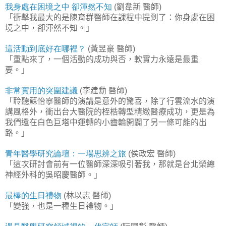
我身處在困境之中
卻渾然不知
劉韋新
醫師
(
)
「衝擊我最大的是陳育群醫師在課程中提到了：你身處在困
境之中，卻渾然不知。」
這活動到底好在哪裡？
黃昱豪
醫師
(
)
「重點來了，一個活動的成功與否，軟實力永遠是最重
要。」
非常實用的突圍建議
李建勳
醫師
(
)
「聆聽蘇怡寧醫師的演講是意外的驚喜，除了行雲流水的演
講風格外，衝出台大醫院的桎梏轉型精緻醫療成功，更是為
我們還在白色巨塔中運轉的小齒輪開闢了另一條可能的出
路。」
青年醫學研究論壇：一場思辨之旅
侯政宏
醫師
(
)
「這次研討會前有一位醫師深深吸引著我，那就是台北榮總
神經外科的吳昭慶醫師。」
最棒的生日禮物
林以志
醫師
(
)
「變強，也是一種生日禮物。」