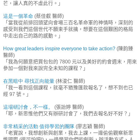
芒，讓人真的不虛此行。」
這是一個革命
蔡佳叡
醫師
(
)
「當我從前排回頭望向會場三百名革命軍的神情時，深刻的
感受到我們這個世代不願束手就擒，想要在這個艱困的格局
中走出自己的路的感動。」
陳韵臻
How great leaders inspire everyone to take action?
(
醫師
)
「我為何願意把買包包的
元以及美好的約會週末，用來
7800
參加一個對我來說完全未知的課程？」
在黑暗中
尋找正向能量
林浚仁
醫師
(
)
「我一看到這個課程，就毫不猶豫匯款報名了，想不到也已
經
號。」
97
這場研討會，不一樣。
張詒婷
醫師
(
)
「耶，新思惟他們又有辦研討會了，我們去報名好不好？」
非常精采的活動
值得學習的團隊
廖志穎
醫師
(
)
「老實說，我想創新與創業，我去上課，一邊偷偷觀察新思
惟國際
很可怕吧
，一邊學習你們的創新，辦活動方式、人
(
!)