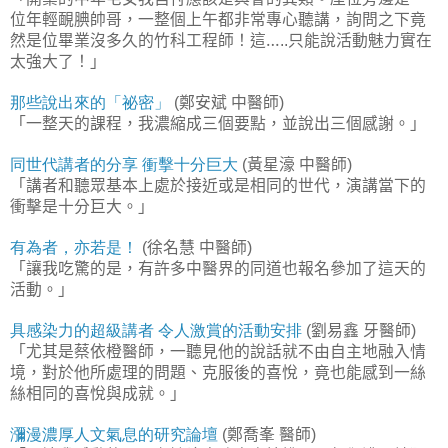
位年輕靦腆帥哥，一整個上午都非常專心聽講，詢問之下竟
然是位畢業沒多久的竹科工程師！這…
只能說活動魅力實在
..
太強大了！」
那些說出來的「祕密」
鄭安斌
中醫師
(
)
「一整天的課程，我濃縮成三個要點，並說出三個感謝。」
同世代講者的分享
衝擊十分巨大
黃星濠
中醫師
(
)
「講者和聽眾基本上處於接近或是相同的世代，演講當下的
衝擊是十分巨大。」
有為者，亦若是！
徐名慧
中醫師
(
)
「讓我吃驚的是，有許多中醫界的同道也報名參加了這天的
活動。」
具感染力的超級講者
令人激賞的活動安排
劉易鑫
牙醫師
(
)
「尤其是蔡依橙醫師，一聽見他的說話就不由自主地融入情
境，對於他所處理的問題、克服後的喜悅，竟也能感到一絲
絲相同的喜悅與成就。」
瀰漫濃厚人文氣息的研究論壇
鄭喬峯
醫師
(
)