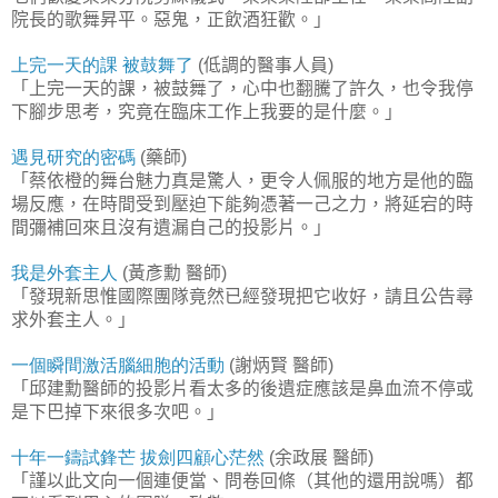
院長的歌舞昇平。惡鬼，正飲酒狂歡。」
上完一天的課
被鼓舞了
低調的醫事人員
(
)
「上完一天的課，被鼓舞了，心中也翻騰了許久，也令我停
下腳步思考，究竟在臨床工作上我要的是什麼。」
遇見研究的密碼
藥師
(
)
「蔡依橙的舞台魅力真是驚人，更令人佩服的地方是他的臨
場反應，在時間受到壓迫下能夠憑著一己之力，將延宕的時
間彌補回來且沒有遺漏自己的投影片。」
我是外套主人
黃彥勳
醫師
(
)
「發現新思惟國際團隊竟然已經發現把它收好，請且公告尋
求外套主人。」
一個瞬間激活腦細胞的活動
謝炳賢
醫師
(
)
「邱建勳醫師的投影片看太多的後遺症應該是鼻血流不停或
是下巴掉下來很多次吧。」
十年一鑄試鋒芒
拔劍四顧心茫然
余政展
醫師
(
)
「謹以此文向一個連便當、問卷回條（其他的還用說嗎）都