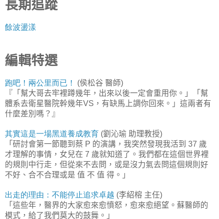
長期追蹤
餘波盪漾
編輯特選
跑吧！兩公里而已！
侯松谷
醫師
(
)
『「幫大哥去牢裡蹲幾年，出來以後一定會重用你。」「幫
體系去衛星醫院幹幾年
，有缺馬上調你回來。」這兩者有
VS
什麼差別嗎？』
其實這是一場黑道養成教育
劉沁瑜
助理教授
(
)
「研討會第一節聽到蔡
的演講，我突然發現我活到
歲
P
37
才理解的事情，女兒在
歲就知道了。我們都在這個世界裡
7
的規則中行走，但從來不去問，或是沒力氣去問這個規則好
不好、合不合理或是
值
不
值
得。」
出走的理由：不能停止追求卓越
李紹榕
主任
(
)
「這些年，醫界的大家愈來愈憤怒，愈來愈絕望。蘇醫師的
模式，給了我們莫大的鼓舞。」