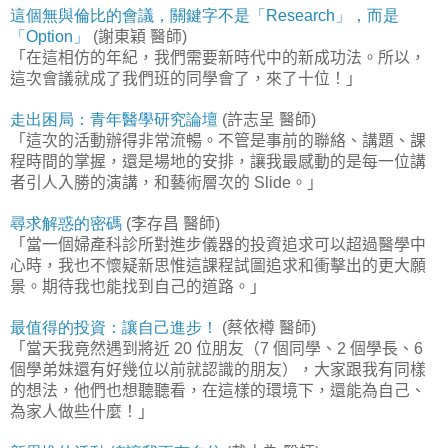
這個無與倫比的會議，關鍵字不是「
」，而是
Research
「
」
謝東穎
醫師
Option
(
)
「在這相仿的年紀，我們需要新時代中的新成功法。所以，
這次會議就成了我們班的同學會了，來了十位！」
走出困局：青年醫學研究論壇
許志呈
醫師
(
)
「這次的活動辦得非常流暢。不管是事前的聯絡、講題、課
程時間的掌握，還是場地的安排，讓我最感動的是每一位講
者引人入勝的演講，和藝術層次的
。」
Slide
尋求解惑的密碼
李存昌
醫師
(
)
「當一個婦產科診所對進步儀器的投資追求可以超過醫學中
心時，我也不懷疑新思惟這課程試圖追求和衝擊出的更大願
景。期待我也能找到自己的道路。」
最值得的投資：讓自己進步！
蔡依樽
醫師
(
)
「當天我竟然遇到將近
位朋友（
個同學、
個學長、
20
7
2
6
個學弟妹還有好幾位以前就認識的朋友），大家跟我有同樣
的想法，他們也想聽聽看，在這樣的環境下，還能為自己、
為家人做些什麼！」