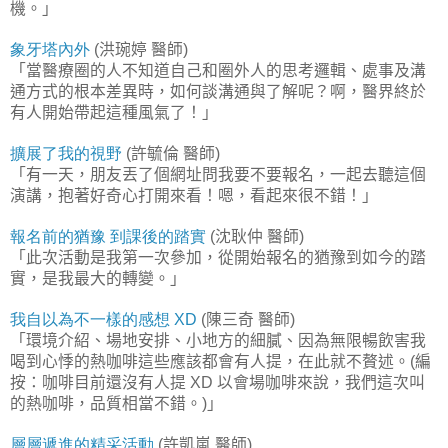
機。」
象牙塔內外
洪琬婷
醫師
(
)
「當醫療圈的人不知道自己和圈外人的思考邏輯、處事及溝
通方式的根本差異時，如何談溝通與了解呢？啊，醫界終於
有人開始帶起這種風氣了！」
擴展了我的視野
許毓倫
醫師
(
)
「有一天，朋友丟了個網址問我要不要報名，一起去聽這個
演講，抱著好奇心打開來看！嗯，看起來很不錯！」
報名前的猶豫
到課後的踏實
沈耿仲
醫師
(
)
「此次活動是我第一次參加，從開始報名的猶豫到如今的踏
實，是我最大的轉變。」
我自以為不一樣的感想
陳三奇
醫師
XD
(
)
「環境介紹、場地安排、小地方的細膩、因為無限暢飲害我
喝到心悸的熱咖啡這些應該都會有人提，在此就不贅述。
編
(
按：咖啡目前還沒有人提
以會場咖啡來說，我們這次叫
XD
的熱咖啡，品質相當不錯。
」
)
層層遞進的精采活動
許凱嵐
醫師
(
)