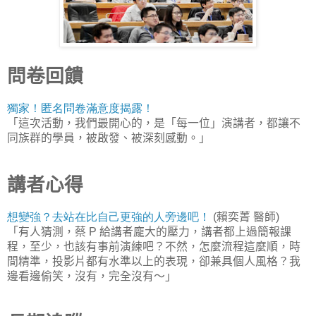
問卷回饋
獨家！匿名問卷滿意度揭露！
「這次活動，我們最開心的，是「每一位」演講者，都讓不
同族群的學員，被啟發、被深刻感動。」
講者心得
想變強？去站在比自己更強的人旁邊吧！
賴奕菁
醫師
(
)
「有人猜測，蔡
給講者龐大的壓力，講者都上過簡報課
P
程，至少，也該有事前演練吧？不然，怎麼流程這麼順，時
間精準，投影片都有水準以上的表現，卻兼具個人風格？我
邊看邊偷笑，沒有，完全沒有～」