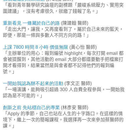
「看到青年醫學研究論壇的副標題「嚴峻系統壓力、實用突
圍建議」，沒有考慮很久，就繳了錢報了名。」
重新看見
一條屬於自己的路
陳建翰
醫師
(
)
「走出大門，讓我，又再度看到了，屬於自己未來的藍天，
即便，那是一條與多數人不同方向的路！」
上課
時間
小時
價值無限
黃心怡
醫師
7800
8
(
)
「主辦單位的用心：報到編號
，每次打開
都
highlight
email
會被提醒到，其他活動的
大部分都還要動手把檔案打
email
開才看得到，結果當然是與會者都不記得他們的報到編
號。」
一
開始我認為辦不起來的活動
李文正
醫師
(
)
「一場演講，能夠吸引超過
人自費全程參與，一開始我
300
認為是不可能的。」
創新之前
先站穩自己的專業
林彥安
醫師
(
)
「
的季節，自己也站在人生的十字路口。在這樣的情
Apply
境下，繼上一次的簡報課程，我選擇再一次來參加蔡醫師的
課。」