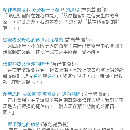
精神專業者我
來分析一下蔡
的課程
林奕萱
醫師
P
(
)
「邱建勳醫師在課程中提到「蔡依橙醫師是個天生的教育
家」，除此之外，我還認為蔡
還有點「精神科醫師的特
P
質」。」
從醫者父母心的傳承到服務業
許惠菁
醫師
(
)
「大四那年，我面臨更大的衝擊：當時已是醫學中心資深主
治醫師的父親，在執行完當天手術後一覺不醒。」
價值顛覆又渾沌的時代
曹智惟
醫師
(
)
「這次老婆說要報名一起去上課，基於上次去彰濱上課的經
驗
編按：請見
這裡
與
這裡
，我連忙說好，第一時間掏出提
(
)
款卡帶她去轉帳。」
創新思惟
突破困境
專業提昇
邁向國際
吳佳鴻
醫師
(
)
「走出會場，為了讓腦子有片刻寧靜來整理思緒，我刻意不
走進人群擁擠的捷運站，一個人走在繁華熱鬧的公館商
圈。」
一輩子難忘的啟發
徐堯
副教授
(
)