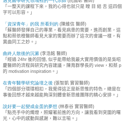
遇見醫學研究領域裡的一代宗師
阮國彰
醫師
(
)
「一整天的課程下來，我的心得也就只是
瞠
目
結
舌
這四個
字可以形容。」
「資深青年」
的我
所看到的
陳維信
醫師
(
)
「蘇醫師發揮自己的專業，看見病患的需要，進而創業，這
點和蔡依橙醫師看見大家的需要而辦了這次的會議一樣，有
異曲同工之妙。」
曲終人散後的沉澱
李浩銘
醫師
(
)
「經過
後的回憶
似乎能帶給我最大實用價值的是吳昭
24hr
,
慶醫師的流程與研究內容建議，陳育群學長的
，和蔡
view
p
的
。」
motivation inspiration
在青年醫學研究論壇之後
張智凱
實習醫師
(
)
「四個部分環環相扣，我覺得這正是新思惟的特色，總是在
事後回想才越來越能夠深刻體會新思維團隊的精心安排。」
說好要一起變成金蛋的夢想
林泰谷
實習醫師
(
)
「點亮手中的燭燈，照耀著前進的方向，讓我看到突圍的曙
光，心中的感動與感謝，難以言喻。」