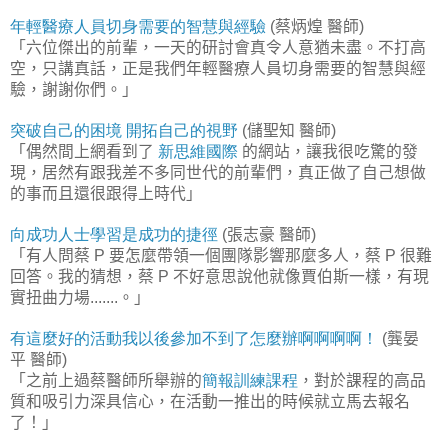
年輕醫療人員切身需要的智慧與經驗
蔡炳煌
醫師
(
)
「六位傑出的前輩，一天的研討會真令人意猶未盡。不打高
空，只講真話，正是我們年輕醫療人員切身需要的智慧與經
驗，謝謝你們。」
突破自己的困境
開拓自己的視野
儲聖知
醫師
(
)
「偶然間上網看到了
新思維國際
的網站，讓我很吃驚的發
現，居然有跟我差不多同世代的前輩們，真正做了自己想做
的事而且還很跟得上時代」
向成功人士學習是成功的捷徑
張志豪
醫師
(
)
「有人問蔡
要怎麼帶領一個團隊影響那麼多人，蔡
很難
P
P
回答。我的猜想，蔡
不好意思說他就像賈伯斯一樣，有現
P
實扭曲力場
。」
.......
有這麼好的活動我以後參加不到了怎麼辦啊啊啊啊！
龔晏
(
平
醫師
)
「之前上過蔡醫師所舉辦的
簡報訓練課程
，對於課程的高品
質和吸引力深具信心，在活動一推出的時候就立馬去報名
了！」