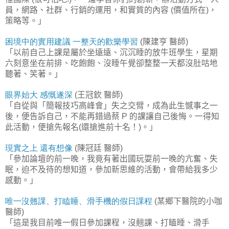
員，網路、社群、行銷的運用，和實質的內容
價值所在
，
(
)
策略等。」
困境中的實用建議
一整天的歡樂學習
陳建亨
醫師
(
)
「以前自己上課是屬於坐遠遠、沉沉睡的放牛班學生，星期
六刻意坐在前排、吃飽飽、沒睡午覺卻整整一天都沒肚咕地
聽著、笑著。」
眼界始大
感慨遂深
王冠欽
醫師
(
)
「自從與「簡報技巧高峰會」失之交臂，成為此生憾事之一
後，便告訴自己，不能再錯過蔡
的課讓自己後悔。一得知
P
此活動，便搶先報名
還搶進前十名！
。」
(
)
現實之上
還有想像
陳冠廷
醫師
(
)
「參加論壇的前一晚，我竟有著出國玩耍前一晚的亢奮、失
眠，迫不及待的想知道，參加新思維的活動，會帶給我多少
感動。」
唯一沒翹課、打瞌睡、滑手機的假日課程
某鄉下醫院的小咖
(
醫師
)
「這是我目前唯一假日參加課程，沒翹課、打瞌睡、滑手