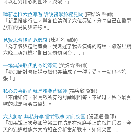
可以看到用心的團隊，致敬。」
聽新思惟六位導遊
訴說醫學旅程見聞
陳斯逸
醫師
(
)
「新思惟旅行社，幫各位請到了六位導遊，分享自己在醫學
旅程的見聞與路線。」
見賢思齊後的危機感
陳沂名
醫師
(
)
「為了參與這場盛會，我延遲了我去演講的時程，雖然星期
六晚上趕飛機星期日又匆匆回台
」
……
一場無法取代的奇幻漂流
黃煒霖
醫師
(
)
「參加研討會聽講竟然也昇華成了一種享受。一點也不誇
張！」
私心最喜歡的就是賴奕菁醫師
楊容欣
醫師
(
)
「不論如何，很喜歡所有的討論跟回答，不過呀，私心最喜
歡的就是賴奕菁醫師。」
六大將領
無私分享
當前戰事
如何突圍
張藝耀
醫師
(
)
「如果說上次參加簡報工作坊是在琢磨手上的戰鬥兵器，今
天的演講就像六大將領在分析當前戰事，如何突圍！」