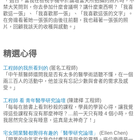
「
週日，當我在檢視手機中於論壇當天所拍攝的照片時，不
禁大笑問到，你去參加什麼會議啊？講什麼東西啊？「我喜
歡這一張」、「我喜歡那一張」、「我喜歡這張的文字」。
在旁邊看著她一張張的由後往前翻，我也藉著一張張的照
片，回顧我該天的收穫與感動。」
精選心得
工程師的我所看到的
匿名工程師
(
)
「中午蔡醫師還問我是否有太多的醫學術語聽不懂，在一個
兩三百人的活動中，他並沒有忘記少數與會者的需求及感
受。」
工程師
看
青年醫學研究論壇
陳建樺
工程師
(
)
「每每在臉書上看到秒殺的課程，學員的學習心得，讓我覺
得這些課程有沒有那麼神呀？
前一天只有睡
個小時，但
…
4
我居然完全沒有睡意，這真是太神奇了！」
宅女開業醫都覺得有趣的「醫學研究論壇」
(Ellen Chen)
「開業的中年宅女我自忖應該是與會的異類。座位旁邊是一