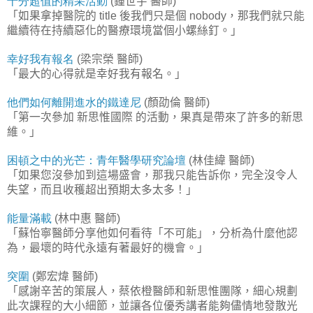
十分超值的精采活動
鍾世宇
醫師
(
)
「如果拿掉醫院的
後我們只是個
，那我們就只能
title
nobody
繼續待在持續惡化的醫療環境當個小螺絲釘。」
幸好我有報名
梁宗榮
醫師
(
)
「最大的心得就是幸好我有報名。」
他們如何離開進水的鐵達尼
顏劭倫
醫師
(
)
「第一次參加
新思惟國際
的活動，果真是帶來了許多的新思
維。」
困頓之中的光芒：青年醫學研究論壇
林佳緯
醫師
(
)
「如果您沒參加到這場盛會，那我只能告訴你，完全沒令人
失望，而且收穫超出預期太多太多！」
能量滿載
林中惠
醫師
(
)
「蘇怡寧醫師分享他如何看待「不可能」，分析為什麼他認
為，最壞的時代永遠有著最好的機會。」
突圍
鄭宏煒
醫師
(
)
「感謝辛苦的策展人，蔡依橙醫師和新思惟團隊，細心規劃
此次課程的大小細節，並讓各位優秀講者能夠儘情地發散光