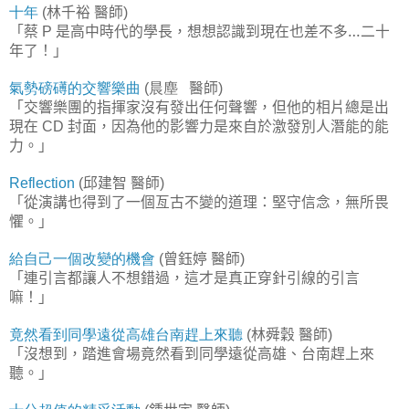
十年
林千裕
醫師
(
)
「蔡
是高中時代的學長，想想認識到現在也差不多…二十
P
年了！」
氣勢磅礡的交響樂曲
醫師
(
晨塵
)
「交響樂團的指揮家沒有發出任何聲響，但他的相片總是出
現在
封面，因為他的影響力是來自於激發別人潛能的能
CD
力。」
邱建智
醫師
Reflection
(
)
「從演講也得到了一個亙古不變的道理：堅守信念，無所畏
懼。」
給自己一個改變
的機會
曾鈺婷
醫師
(
)
「連引言都讓人不想錯過，這才是真正穿針引線的引言
嘛！」
竟然看到同學遠從高雄台南趕上來聽
林舜穀
醫師
(
)
「沒想到，踏進會場竟然看到同學遠從高雄、台南趕上來
聽。」