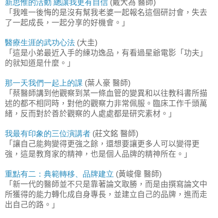
新思惟的活動
總讓我更有自信
戴大為
醫師
(
)
「我唯一後悔的是沒有幫我老婆一起報名這個研討會，失去
了一起成長，一起分享的好機會。」
醫療生涯的武功心法
大圭
(
)
「這是小弟最近入手的練功逸品，有看過星爺電影「功夫」
的就知道是什麼。」
那一天我們一起上的課
葉人豪
醫師
(
)
「蔡醫師講到他觀察到某一條血管的變異和以往教科書所描
述的都不相同時，對他的觀察力非常佩服。臨床工作千頭萬
緒，反而對於善於觀察的人處處都是研究素材。」
我最有印象的三位演講者
莊文銘
醫師
(
)
「讓自己能夠變得更強之餘，還想要讓更多人可以變得更
強，這是教育家的精神，也是個人品牌的精神所在。」
重點有二：典範轉移、品牌建立
黃峻偉
醫師
(
)
「新一代的醫師並不只是靠著論文取勝，而是由撰寫論文中
所獲得的能力轉化成自身專長，並建立自己的品牌，進而走
出自己的路。」