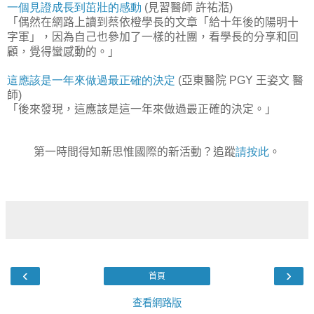
一個見證成長到茁壯的感動
見習醫師
許祐湉
(
)
「偶然在網路上讀到蔡依橙學長的文章「給十年後的陽明十
字軍」，因為自己也參加了一樣的社團，看學長的分享和回
顧，覺得蠻感動的。」
這應該是一年來做過最正確的決定
亞東醫院
王姿文
醫
(
PGY
師
)
「後來發現，這應該是這一年來做過最正確的決定。」
第一時間得知新思惟國際的新活動？追蹤
請按此
。
‹
›
首頁
查看網路版